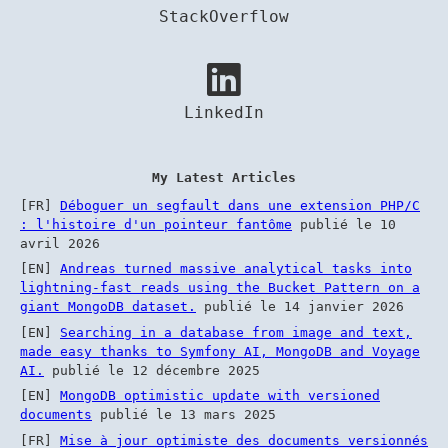
StackOverflow
LinkedIn
My Latest Articles
[FR]
Déboguer un segfault dans une extension PHP/C
: l'histoire d'un pointeur fantôme
publié le
10
avril 2026
[EN]
Andreas turned massive analytical tasks into
lightning-fast reads using the Bucket Pattern on a
giant MongoDB dataset.
publié le
14 janvier 2026
[EN]
Searching in a database from image and text,
made easy thanks to Symfony AI, MongoDB and Voyage
AI.
publié le
12 décembre 2025
[EN]
MongoDB optimistic update with versioned
documents
publié le
13 mars 2025
[FR]
Mise à jour optimiste des documents versionnés